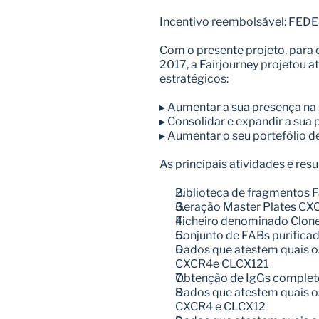
Incentivo reembolsável: FED
Com o presente projeto, para 
2017, a Fairjourney projetou at
estratégicos:
▸ Aumentar a sua presença na 
▸ Consolidar e expandir a sua 
▸ Aumentar o seu portefólio d
As principais atividades e res
Biblioteca de fragmentos 
Geração Master Plates CX
Ficheiro denominado Clon
Conjunto de FABs purifica
Dados que atestem quais os
CXCR4e CLCX121
Obtenção de IgGs complet
Dados que atestem quais os
CXCR4 e CLCX12