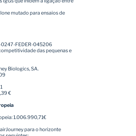
 IgGs que inibem a ligação entre 
lone mutado para ensaios de 
01-0247-FEDER-045206
 competitividade das pequenas e 
ney Biologics, SA.
-09
1
8,39 €
ropeia
opeia: 1.006.990,71€
airJourney para o horizonte 
os seguintes: