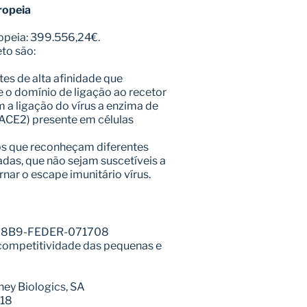
ropeia
opeia: 399.556,24€.
to são:
es de alta afinidade que 
 o domínio de ligação ao recetor 
 a ligação do vírus a enzima de 
ACE2) presente em células 
os que reconheçam diferentes 
das, que não sejam suscetíveis a 
nar o escape imunitário vírus.
2-08B9-FEDER-071708
 competitividade das pequenas e 
rney Biologics, SA
-18