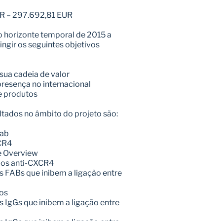
ER – 297.692,81 EUR
o horizonte temporal de 2015 a 
ingir os seguintes objetivos 
sua cadeia de valor
presença no internacional
e produtos
ultados no âmbito do projeto são:
Fab
CR4
e Overview
dos anti-CXCR4
 FABs que inibem a ligação entre 
os
 IgGs que inibem a ligação entre 