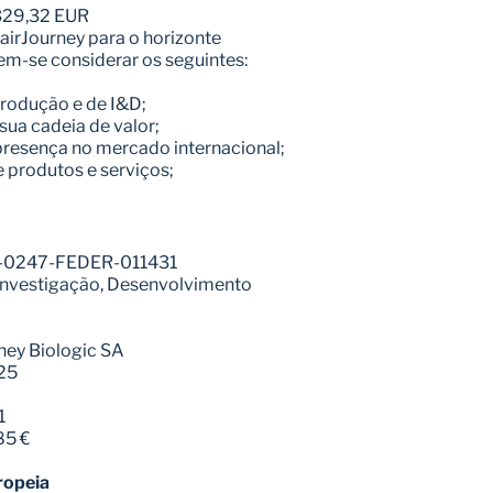
.329,32 EUR
airJourney para o horizonte 
m-se considerar os seguintes:
rodução e de I&D;
sua cadeia de valor;
 presença no mercado internacional;
e produtos e serviços;
1-0247-FEDER-011431
 Investigação, Desenvolvimento 
rney Biologic SA
25
1
85 €
ropeia