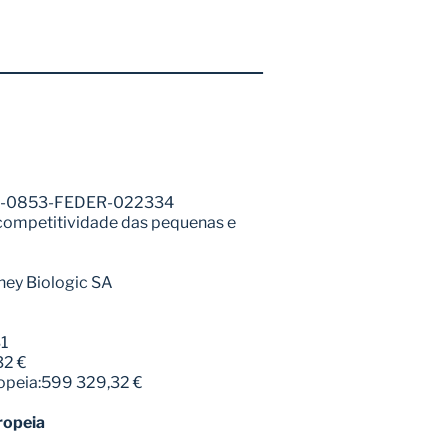
02-0853-FEDER-022334
 competitividade das pequenas e 
rney Biologic SA
1
32 €
ropeia:599 329,32 €
ropeia