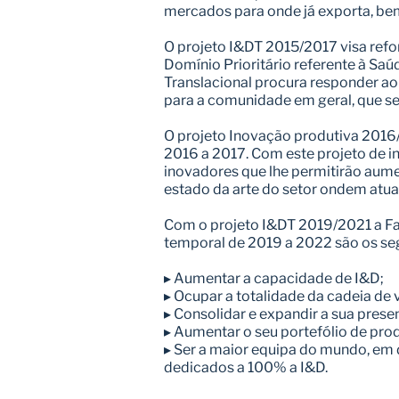
mercados para onde já exporta, bem
O projeto I&DT 2015/2017 visa refor
Domínio Prioritário referente à Saú
Translacional procura responder ao
para a comunidade em geral, que se
O projeto Inovação produtiva 2016/
2016 a 2017. Com este projeto de i
inovadores que lhe permitirão aum
estado da arte do setor ondem atua
Com o projeto I&DT 2019/2021 a Fair
temporal de 2019 a 2022 são os seg
▸ Aumentar a capacidade de I&D;
▸ Ocupar a totalidade da cadeia de
▸ Consolidar e expandir a sua pres
▸ Aumentar o seu portefólio de prod
▸ Ser a maior equipa do mundo, em 
dedicados a 100% a I&D.