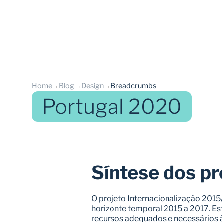
Home
→
Blog
→
Design
→
Breadcrumbs
Portugal 2020
back
Síntese dos pr
O projeto Internacionalização 2015/
horizonte temporal 2015 a 2017. Es
recursos adequados e necessários à