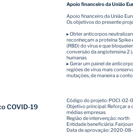
Apoio financeiro da União Eu
Apoio financeiro da União Eur
Os objetivos do presente proje
▸ Obter anticorpos neutralizant
reconheçam a proteína Spike e
(RBD) do vírus e que bloqueiem
conversão da angiotensina 2 (
humanas
▸ Gerar um painel de anticorp
regiões de vírus mais conserva
mutações, de maneira a contor
Código do projeto: POCI-0
ico COVID-19
Objetivo principal: Reforçar a
médias empresas
Região de intervenção: north
Entidade beneficiária: Fairjou
Data de aprovação: 2020-08