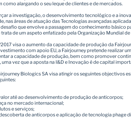
 como alargando o seu leque de clientes e de mercados.
çar a investigação, o desenvolvimento tecnológico e a inovaç
de, nas áreas de atuação das Tecnologias avançadas aplicada
 desafio que envolve a passagem do conhecimento básico para
 trata de um aspeto enfatizado pela Organização Mundial de
2017 visa o aumento da capacidade de produção da Fairjourn
nvestimento com apoio EU, a Fairjourney pretende realizar um
entar a capacidade de produção, bem como promover contin
, uma vez que a aposta na I&D e Inovação é de capital import
journey Biologics SA visa atingir os seguintes objectivos est
uintes:
 valor até ao desenvolvimento de produção de anticorpos;
ença no mercado internacional;
utos e serviços;
descoberta de anticorpos e aplicação de tecnologia phage di